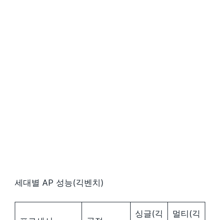
세대별 AP 성능(긱벤치)
싱글(긱
멀티(긱