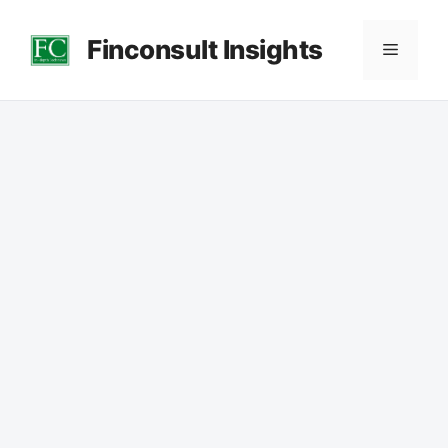
컨
Finconsult Insights
텐
메
츠
로
뉴
건
너
뛰
기