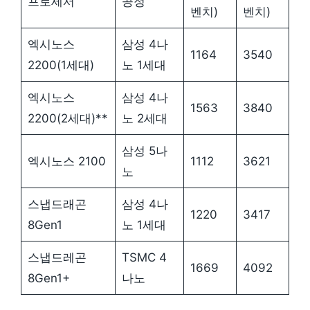
프로세서
공정
벤치)
벤치)
엑시노스
삼성 4나
1164
3540
2200(1세대)
노 1세대
엑시노스
삼성 4나
1563
3840
2200(2세대)**
노 2세대
삼성 5나
엑시노스 2100
1112
3621
노
스냅드래곤
삼성 4나
1220
3417
8Gen1
노 1세대
스냅드레곤
TSMC 4
1669
4092
8Gen1+
나노