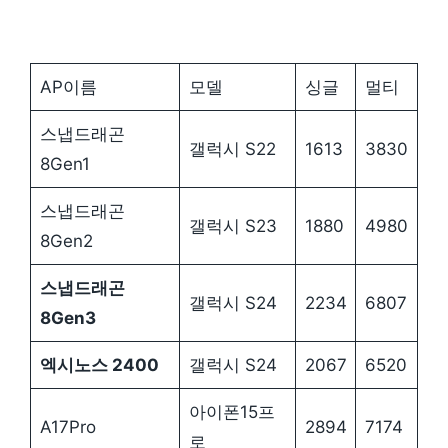
AP이름
모델
싱글
멀티
스냅드래곤
갤럭시 S22
1613
3830
8Gen1
스냅드래곤
갤럭시 S23
1880
4980
8Gen2
스냅드래곤
갤럭시 S24
2234
6807
8Gen3
엑시노스 2400
갤럭시 S24
2067
6520
아이폰15프
A17Pro
2894
7174
로