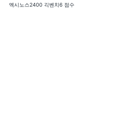
엑시노스2400 긱벤치6 점수