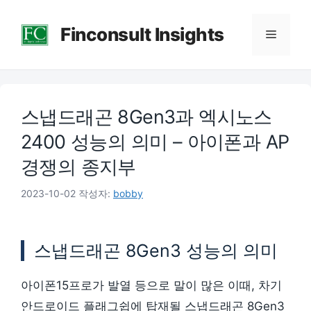
컨
Finconsult Insights
텐
메
츠
로
뉴
건
스냅드래곤 8Gen3과 엑시노스
너
뛰
2400 성능의 의미 – 아이폰과 AP
기
경쟁의 종지부
2023-10-02
작성자:
bobby
스냅드래곤 8Gen3 성능의 의미
아이폰15프로가 발열 등으로 말이 많은 이때, 차기
안드로이드 플래그쉽에 탑재될 스냅드래곤 8Gen3