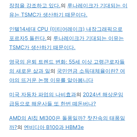
장점을 강조하고 있다.
의
루나레이크가 기대되는 이
유는 TSMC가 생산하기 때문이다.
인텔14세대 CPU (미티어레이크) 내장그래픽으로
포르자5 돌린다.
의
루나레이크가 기대되는 이유는
TSMC가 생산하기 때문이다.
영국의 은퇴 트렌드 변화: 55세 이상 고령근로자들
의 새로운 삶과 일
의
국민연금 소득대체율이란? 여
야의 뜨거운 논쟁 이유를 알아봅니다
미국 자동차 파업의 나비효과
의
2024년 해상운임
급등으로 해운사들 또 한번 떼돈버나?
AMD의 AI칩 MI300은 돌풍일까? 찻잔속의 태풍일
까?
의
엔비디아 B100과 HBM3e