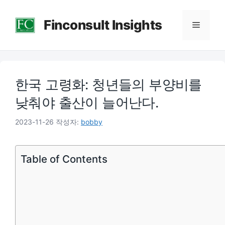
컨
Finconsult Insights
텐
메
츠
로
뉴
건
한국 고령화: 청년들의 부양비를
너
뛰
낮춰야 출산이 늘어난다.
기
2023-11-26
작성자:
bobby
Table of Contents