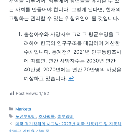
개혁을 이루어서, 외부에서 청년들을 유치할 수 있
는 사회를 만들어야 합니다. 그렇게 된다면, 현재의
고령화는 관리할 수 있는 위험요인이 될 것입니다.
출생아수와 사망자수 그리고 평균수명을 고
려하여 한국의 인구구조를 대입하여 계산한
수치입니다. 통계청의 2021년 인구동향조사
에 따르면, 연간 사망자수는 2030년 연간
40만명, 2070년에는 연간 70만명의 사망을
예상하고 있습니다.
↩︎
Post Views:
1,192
카
Markets
테
태
노년부양비
,
조사망률
,
총부양비
고
그
미국 경기침체의 시그널; 2023년 미국 신용카드 및 자동차
리
할부금 연체율 상승 중