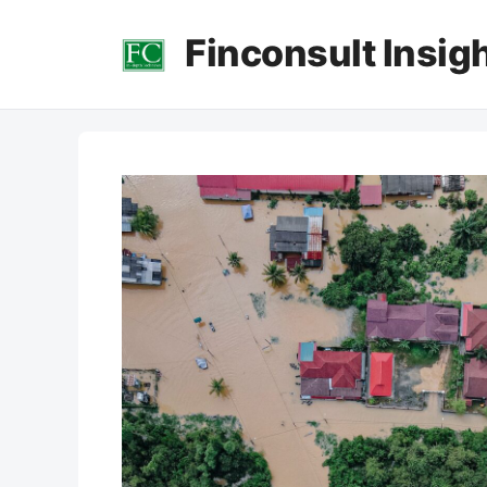
컨
Finconsult Insig
텐
츠
로
건
너
뛰
기