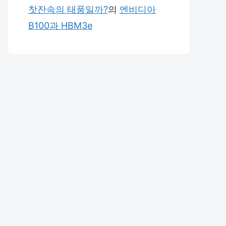
찻잔속의 태풍일까?
의
엔비디아
B100과 HBM3e