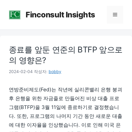
컨
Finconsult Insights
텐
메
츠
로
뉴
건
종료를 앞둔 연준의 BTFP 앞으로
너
뛰
의 영향은?
기
2024-02-04
작성자:
bobby
연방준비제도(Fed)는 작년에 실리콘밸리 은행 붕괴
후 은행을 위한 자금줄로 만들어진 비상 대출 프로
그램(BTFP)을 3월 11일에 종료하기로 결정했습니
다. 또한, 프로그램의 나머지 기간 동안 새로운 대출
에 대한 이자율을 인상했습니다. 이로 인해 미국 은