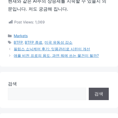
현재와 같은 AI주의 상승세를 지속할 수 있을지 의
문입니다. 저도 궁금해 집니다.
Post Views:
1,069
카
Markets
테
태
BTFP
,
BTFP 종료
,
미국 유동성 감소
고
그
필립스 소닉케어 후기: 잇몸관리로 시린이 개선
리
애플 비전 프로의 용도, 과연 뭐에 쓰는 물건이 될까?
검색
검색