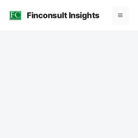
컨
Finconsult Insights
텐
메
츠
로
뉴
건
너
뛰
기