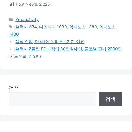
Post Views:
2,225
카
Productivity
테
태
갤럭시 A34
,
디멘시티 1080
,
엑시노스 1380
,
엑시노스
고
그
1480
리
삼성 AI칩, 마하1이 놀라운 2가지 이유
갤럭시 Z플립 FE 가격이 60만원대면, 글로벌 판매 2000만
대 도전할 수 있다.
검색
검색