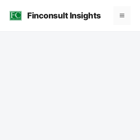
컨
Finconsult Insights
텐
메
츠
로
뉴
건
너
뛰
기