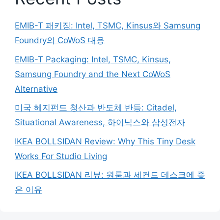
EMIB-T 패키징: Intel, TSMC, Kinsus와 Samsung
Foundry의 CoWoS 대응
EMIB-T Packaging: Intel, TSMC, Kinsus,
Samsung Foundry and the Next CoWoS
Alternative
미국 헤지펀드 청산과 반도체 반등: Citadel,
Situational Awareness, 하이닉스와 삼성전자
IKEA BOLLSIDAN Review: Why This Tiny Desk
Works For Studio Living
IKEA BOLLSIDAN 리뷰: 원룸과 세컨드 데스크에 좋
은 이유