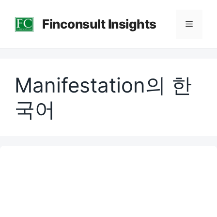
컨
Finconsult Insights
텐
메
츠
로
뉴
건
Manifestation의 한
너
뛰
국어
기