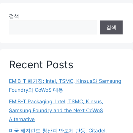
검색
검색
Recent Posts
EMIB-T 패키징: Intel, TSMC, Kinsus와 Samsung
Foundry의 CoWoS 대응
EMIB-T Packaging: Intel, TSMC, Kinsus,
Samsung Foundry and the Next CoWoS
Alternative
미국 헤지펀드 청산과 반도체 반등: Citadel,