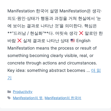
Manifestation 한국어 설명 Manifestation은 생각·
의도·원인·상태가 행동과 과정을 거쳐 현실에서 ‘눈
에 보이는 결과로 나타난 것’을 의미한다. 핵심은
**“드러남 / 현실화”**다. 머릿속 생각
말로만 한
바람
실제 결과로 나타난 상태
English
Manifestation means the process or result of
something becoming clearly visible, real, or
concrete through actions and circumstances.
Key idea: something abstract becomes …
더 읽
기
카
Productivity
테
태
Manifestation의 뜻
,
Manifestation의 한국어
고
그
리