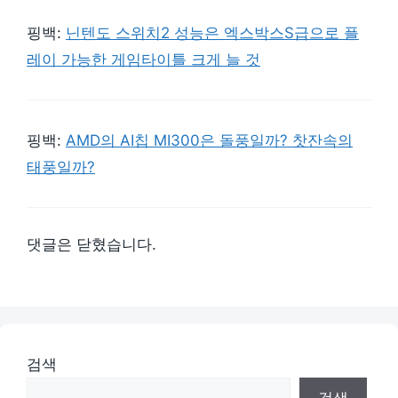
핑백:
닌텐도 스위치2 성능은 엑스박스S급으로 플
레이 가능한 게임타이틀 크게 늘 것
핑백:
AMD의 AI칩 MI300은 돌풍일까? 찻잔속의
태풍일까?
댓글은 닫혔습니다.
검색