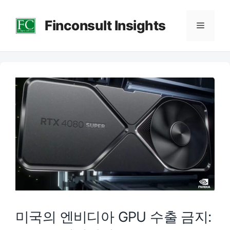
컨
Finconsult Insights
텐
메
츠
로
뉴
건
너
뛰
기
미국의 엔비디아 GPU 수출 금지: