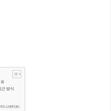
이유
접근 방식
) 이니셔티브: