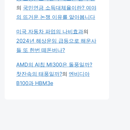
의
국민연금 소득대체율이란? 여야
의 뜨거운 논쟁 이유를 알아봅니다
미국 자동차 파업의 나비효과
의
2024년 해상운임 급등으로 해운사
들 또 한번 떼돈버나?
AMD의 AI칩 MI300은 돌풍일까?
찻잔속의 태풍일까?
의
엔비디아
B100과 HBM3e