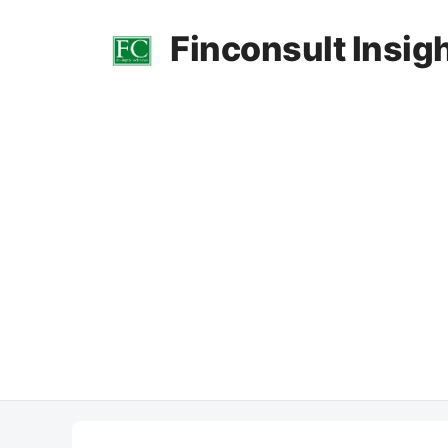
컨
Finconsult Insig
텐
츠
로
건
너
뛰
기