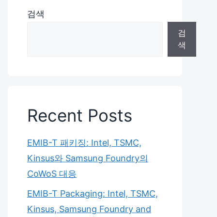
검색
검
색
Recent Posts
EMIB-T 패키징: Intel, TSMC,
Kinsus와 Samsung Foundry의
CoWoS 대응
EMIB-T Packaging: Intel, TSMC,
Kinsus, Samsung Foundry and