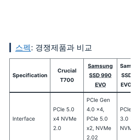
스펙
: 경쟁제품과 비교
Samsung
Samsu
Crucial
Specification
SSD 990
SSD 9
T700
EVO
EVO Pl
PCIe Gen
PCIe 5.0
4.0 x4,
PCIe G
Interface
x4 NVMe
PCIe 5.0
3.0 x4,
2.0
x2, NVMe
NVMe 1
2.02