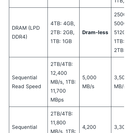
1TB, 2T
250GB,
4TB: 4GB,
500GB:
DRAM (LPD
2TB: 2GB,
Dram-less
512GB,
DDR4)
1TB: 1GB
1TB: 1G
2TB: 2
2TB/4TB:
12,400
Sequential
5,000
3,500
MB/s, 1TB:
Read Speed
MB/s
MB/s
11,700
MBps
2TB/4TB:
11,800
Sequential
4,200
3,300
MB/s, 1TB: