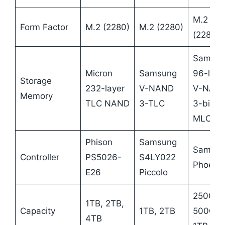
M.2
Form Factor
M.2 (2280)
M.2 (2280)
(2280)
Samsun
Micron
Samsung
96-laye
Storage
232-layer
V-NAND
V-NAN
Memory
TLC NAND
3-TLC
3-bit
MLC
Phison
Samsung
Samsun
Controller
PS5026-
S4LY022
Phoenix
E26
Piccolo
250GB,
1TB, 2TB,
Capacity
1TB, 2TB
500GB,
4TB