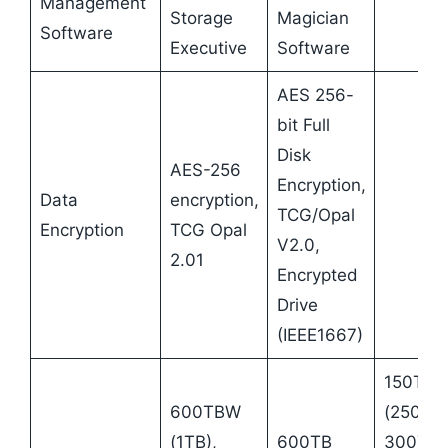
Management
Storage
Magician
Software
Executive
Software
AES 256-
bit Full
Disk
AES-256
Encryption,
Data
encryption,
TCG/Opal
Encryption
TCG Opal
V2.0,
2.01
Encrypted
Drive
(IEEE1667)
150TB
600TBW
(250GB)
(1TB),
600TB
300TB