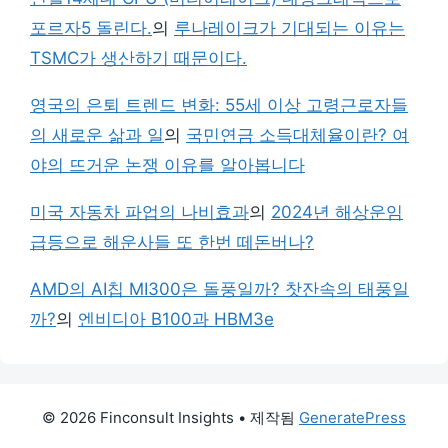
포르자5 돌린다.
의
루나레이크가 기대되는 이유는
TSMC가 생산하기 때문이다.
영국의 은퇴 트렌드 변화: 55세 이상 고령근로자들
의 새로운 삶과 일
의
국민연금 소득대체율이란? 여
야의 뜨거운 논쟁 이유를 알아봅니다
미국 자동차 파업의 나비효과
의
2024년 해상운임
급등으로 해운사들 또 한번 떼돈버나?
AMD의 AI칩 MI300은 돌풍일까? 찻잔속의 태풍일
까?
의
엔비디아 B100과 HBM3e
© 2026 Finconsult Insights
• 제작됨
GeneratePress