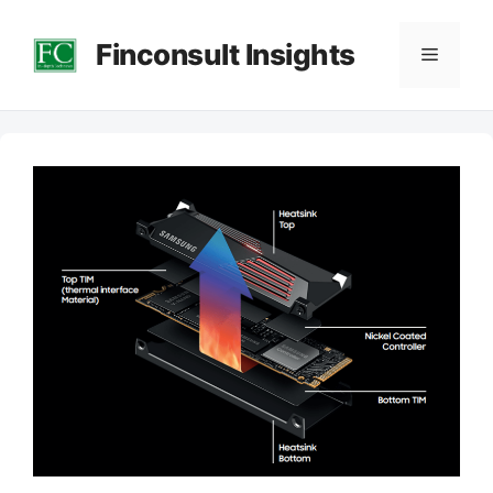
컨
Finconsult Insights
텐
메
츠
로
뉴
건
너
뛰
기