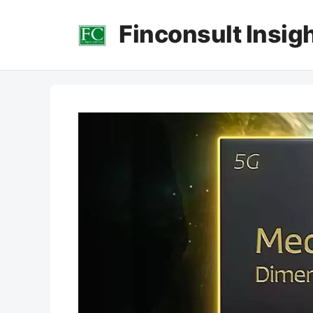
컨
Finconsult Insig
텐
츠
로
건
너
뛰
기