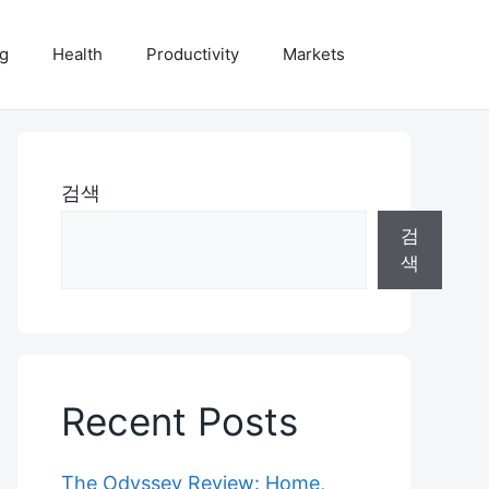
ng
Health
Productivity
Markets
검색
검
색
Recent Posts
The Odyssey Review: Home,