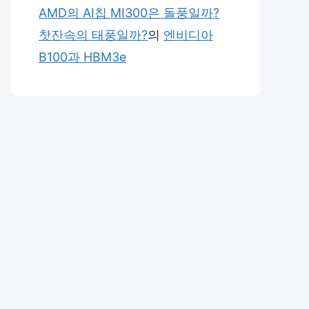
AMD의 AI칩 MI300은 돌풍일까?
찻잔속의 태풍일까?
의
엔비디아
B100과 HBM3e