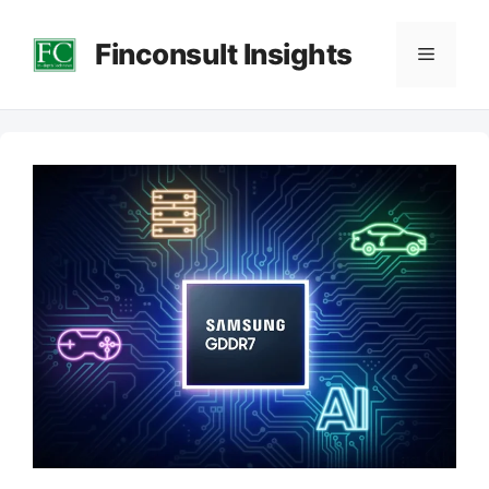
컨
Finconsult Insights
텐
메
츠
로
뉴
건
너
뛰
기